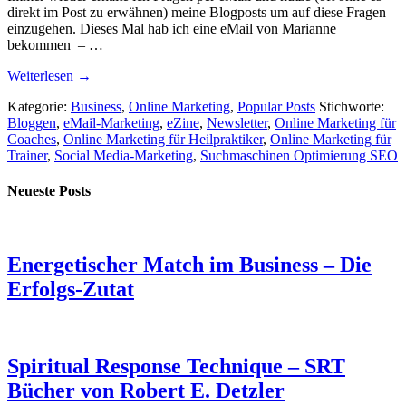
direkt im Post zu erwähnen) meine Blogposts um auf diese Fragen
einzugehen. Dieses Mal hab ich eine eMail von Marianne
bekommen – …
Weiterlesen →
Kategorie:
Business
,
Online Marketing
,
Popular Posts
Stichworte:
Bloggen
,
eMail-Marketing
,
eZine
,
Newsletter
,
Online Marketing für
Coaches
,
Online Marketing für Heilpraktiker
,
Online Marketing für
Trainer
,
Social Media-Marketing
,
Suchmaschinen Optimierung SEO
Neueste Posts
Energetischer Match im Business – Die
Erfolgs-Zutat
Spiritual Response Technique – SRT
Bücher von Robert E. Detzler