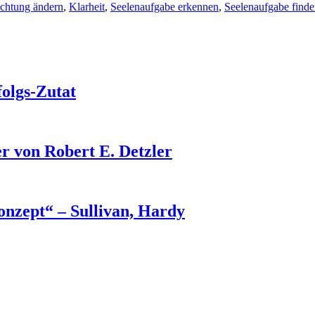
ichtung ändern
,
Klarheit
,
Seelenaufgabe erkennen
,
Seelenaufgabe find
folgs-Zutat
r von Robert E. Detzler
nzept“ – Sullivan, Hardy