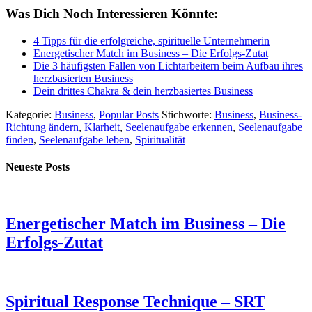
Was Dich Noch Interessieren Könnte:
4 Tipps für die erfolgreiche, spirituelle Unternehmerin
Energetischer Match im Business – Die Erfolgs-Zutat
Die 3 häufigsten Fallen von Lichtarbeitern beim Aufbau ihres
herzbasierten Business
Dein drittes Chakra & dein herzbasiertes Business
Kategorie:
Business
,
Popular Posts
Stichworte:
Business
,
Business-
Richtung ändern
,
Klarheit
,
Seelenaufgabe erkennen
,
Seelenaufgabe
finden
,
Seelenaufgabe leben
,
Spiritualität
Neueste Posts
Energetischer Match im Business – Die
Erfolgs-Zutat
Spiritual Response Technique – SRT