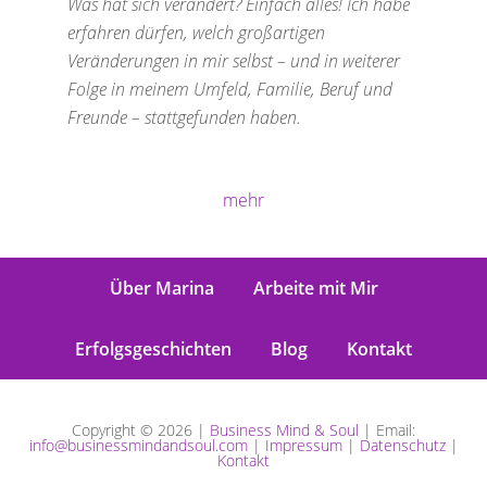
Was hat sich verändert? Einfach alles! Ich habe
erfahren dürfen, welch großartigen
Veränderungen in mir selbst – und in weiterer
Folge in meinem Umfeld, Familie, Beruf und
Freunde – stattgefunden haben.
mehr
Über Marina
Arbeite mit Mir
Erfolgsgeschichten
Blog
Kontakt
Copyright © 2026 |
Business Mind & Soul
| Email:
info@businessmindandsoul.com
|
Impressum
|
Datenschutz
|
Kontakt