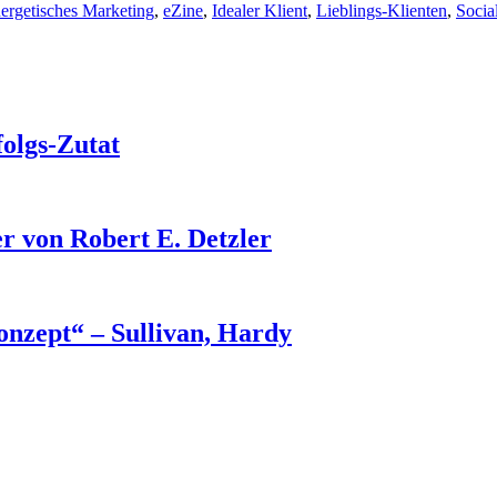
ergetisches Marketing
,
eZine
,
Idealer Klient
,
Lieblings-Klienten
,
Socia
folgs-Zutat
r von Robert E. Detzler
nzept“ – Sullivan, Hardy