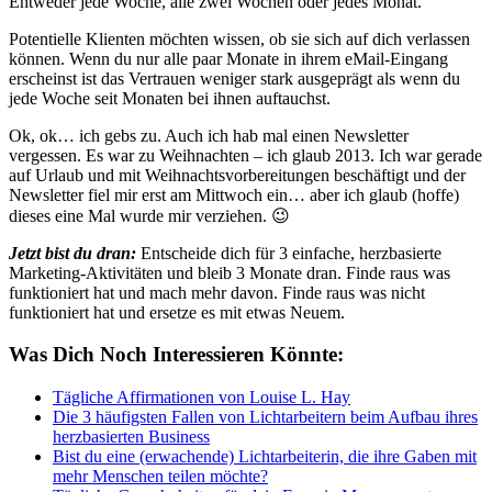
Entweder jede Woche, alle zwei Wochen oder jedes Monat.
Potentielle Klienten möchten wissen, ob sie sich auf dich verlassen
können. Wenn du nur alle paar Monate in ihrem eMail-Eingang
erscheinst ist das Vertrauen weniger stark ausgeprägt als wenn du
jede Woche seit Monaten bei ihnen auftauchst.
Ok, ok… ich gebs zu. Auch ich hab mal einen Newsletter
vergessen. Es war zu Weihnachten – ich glaub 2013. Ich war gerade
auf Urlaub und mit Weihnachtsvorbereitungen beschäftigt und der
Newsletter fiel mir erst am Mittwoch ein… aber ich glaub (hoffe)
dieses eine Mal wurde mir verziehen. 😉
Jetzt bist du dran:
Entscheide dich für 3 einfache, herzbasierte
Marketing-Aktivitäten und bleib 3 Monate dran. Finde raus was
funktioniert hat und mach mehr davon. Finde raus was nicht
funktioniert hat und ersetze es mit etwas Neuem.
Was Dich Noch Interessieren Könnte:
Tägliche Affirmationen von Louise L. Hay
Die 3 häufigsten Fallen von Lichtarbeitern beim Aufbau ihres
herzbasierten Business
Bist du eine (erwachende) Lichtarbeiterin, die ihre Gaben mit
mehr Menschen teilen möchte?