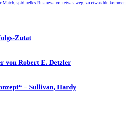
er Match
,
spirituelles Business
,
von etwas weg
,
zu etwas hin kommen
folgs-Zutat
r von Robert E. Detzler
nzept“ – Sullivan, Hardy