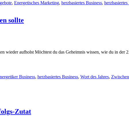
gebote
,
Energetisches Marketing
,
herzbasiertes Business
,
herzbasiertes
n sollte
n wieder aufholst Möchtest du das Geheimnis wissen, wie du in der 2. 
nergetiker Business
,
herzbasiertes Business
,
Wort des Jahres
,
Zwischen
folgs-Zutat