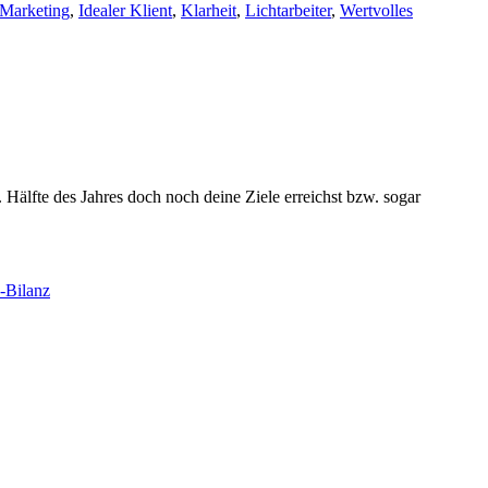
 Marketing
,
Idealer Klient
,
Klarheit
,
Lichtarbeiter
,
Wertvolles
Hälfte des Jahres doch noch deine Ziele erreichst bzw. sogar
-Bilanz